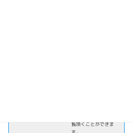
保護者様限定
日頃なかなか目にす
る事ができないお子
さま達の日常の様子
を保護者様限定でご
覧頂くことができま
す。