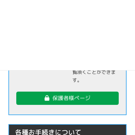
保護者様限定
日頃なかなか目にす
る事ができないお子
さま達の日常の様子
を保護者様限定でご
覧頂くことができま
す。
保護者様ページ
各種お手続きについて