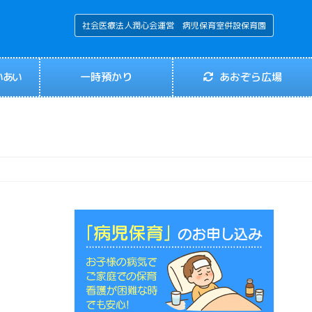
社会医療法人潤心会運営 病児保育室併設保育園
いあい
一時預かり
あおぞら広場