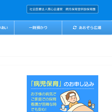
社会医療法人潤心会運営 病児保育室併設保育園
いあい
一時預かり
あおぞら広場