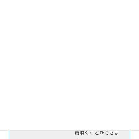
イベント一覧
保護者様限定
日頃なかなか目にす
る事ができないお子
さま達の日常の様子
を保護者様限定でご
覧頂くことができま